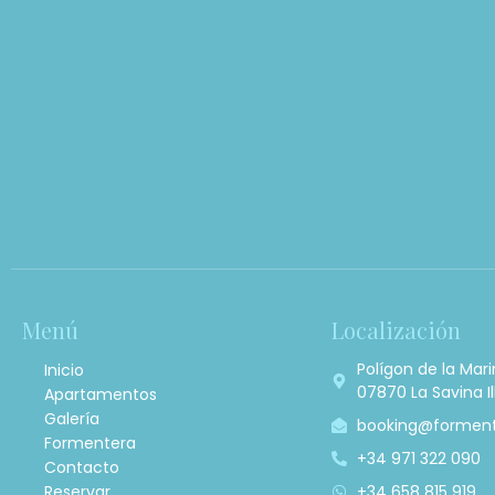
Menú
Localización
Polígon de la Mari
Inicio
07870 La Savina Il
Apartamentos
Galería
booking@forment
Formentera
+34 971 322 090
Contacto
Reservar
+34 658 815 919