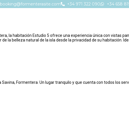
booking@formenterasite.com
+34 971 322 090
+34 658 81
tera, la habitación Estudio 5 ofrece una experiencia única con vistas 
 de la belleza natural de la isla desde la privacidad de su habitación. 
Savina, Formentera. Un lugar tranquilo y que cuenta con todos los servi