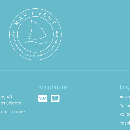
Aceptamos
Leg
na, 48
Aviso
les Balears
Polít
erasite.com
Polít
Resol