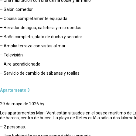
– Una habitación con una cama doble y armario
– Salón comedor
– Cocina completamente equipada
– Hervidor de agua, cafetera y microondas
– Baño completo, plato de ducha y secador
– Amplia terraza con vistas al mar
– Televisión
– Aire acondicionado
– Servicio de cambio de sábanas y toallas
Apartamento 3
29 de mayo de 2026
by
Los apartamentos Mar i Vent están situados en el paseo marítimo de La 
de barcos, centro de buceo. La playa de Illetes está a sólo a dos kilómet
– 2 personas.
– Una habitación con una cama doble y armario